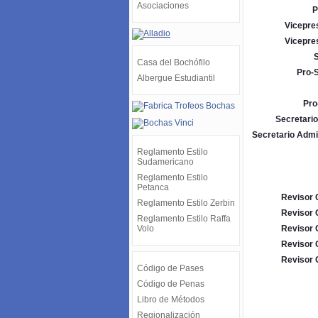
Asociaciones
P
Vicepre
Vicepre
S
Casa del Bochófilo
Pro-S
Albergue Estudiantil
Pro
Secretario
Secretario Admi
Reglamento Estilo
Sudamericano
Reglamento Estilo
Petanca
Revisor 
Reglamento Estilo Zerbin
Revisor 
Reglamento Estilo Raffa
Volo
Revisor 
Revisor 
Revisor 
Código de Pases
Código de Penas
Libro de Métodos
Regionalización