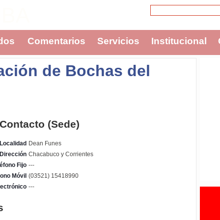
CBA
dos
Comentarios
Servicios
Institucional
ación de Bochas del
 Contacto (Sede)
Localidad
Dean Funes
Dirección
Chacabuco y Corrientes
éfono Fijo
---
fono Móvil
(03521) 15418990
ectrónico
---
s