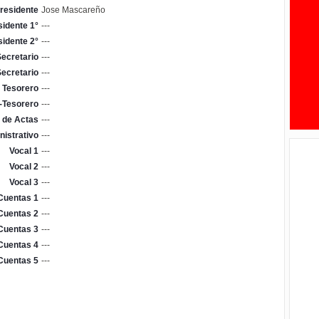
residente
Jose Mascareño
sidente 1°
---
sidente 2°
---
ecretario
---
ecretario
---
Tesorero
---
-Tesorero
---
 de Actas
---
nistrativo
---
Vocal 1
---
Vocal 2
---
Vocal 3
---
Cuentas 1
---
Cuentas 2
---
Cuentas 3
---
Cuentas 4
---
Cuentas 5
---