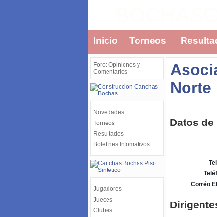
BOCHAS
Inicio
Torneos
Resulta
Asoci
Foro: Opiniones y
Comentarios
Norte
Novedades
Datos de
Torneos
Resultados
Boletínes Infomativos
Tel
Telé
Corréo El
Jugadores
Jueces
Dirigente
Clubes