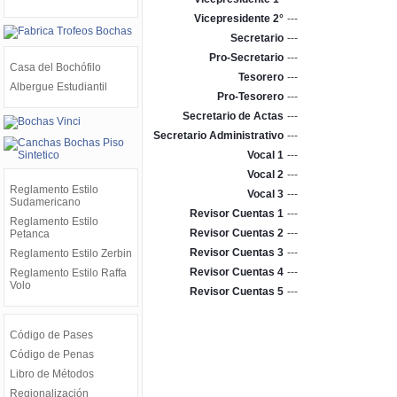
Vicepresidente 2°
---
Secretario
---
Pro-Secretario
---
Casa del Bochófilo
Tesorero
---
Albergue Estudiantil
Pro-Tesorero
---
Secretario de Actas
---
Secretario Administrativo
---
Vocal 1
---
Vocal 2
---
Reglamento Estilo
Vocal 3
---
Sudamericano
Revisor Cuentas 1
---
Reglamento Estilo
Revisor Cuentas 2
---
Petanca
Revisor Cuentas 3
---
Reglamento Estilo Zerbin
Revisor Cuentas 4
---
Reglamento Estilo Raffa
Volo
Revisor Cuentas 5
---
Código de Pases
Código de Penas
Libro de Métodos
Regionalización