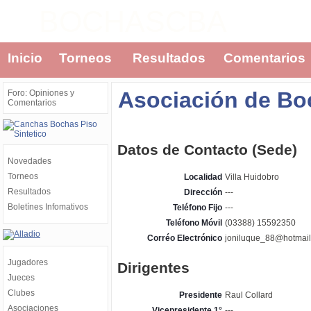
BOCHASCBA
Inicio
Torneos
Resultados
Comentarios
Asociación de Bo
Foro: Opiniones y
Comentarios
Datos de Contacto (Sede)
Novedades
Torneos
Localidad
Villa Huidobro
Resultados
Dirección
---
Boletínes Infomativos
Teléfono Fijo
---
Teléfono Móvil
(03388) 15592350
Corréo Electrónico
joniluque_88@hotmai
Jugadores
Dirigentes
Jueces
Clubes
Presidente
Raul Collard
Asociaciones
Vicepresidente 1°
---