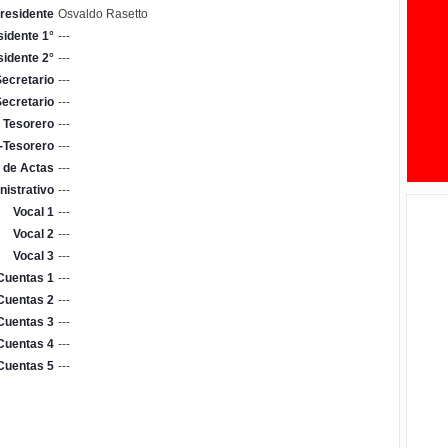
residente
Osvaldo Rasetto
sidente 1°
---
sidente 2°
---
ecretario
---
ecretario
---
Tesorero
---
-Tesorero
---
 de Actas
---
nistrativo
---
Vocal 1
---
Vocal 2
---
Vocal 3
---
Cuentas 1
---
Cuentas 2
---
Cuentas 3
---
Cuentas 4
---
Cuentas 5
---