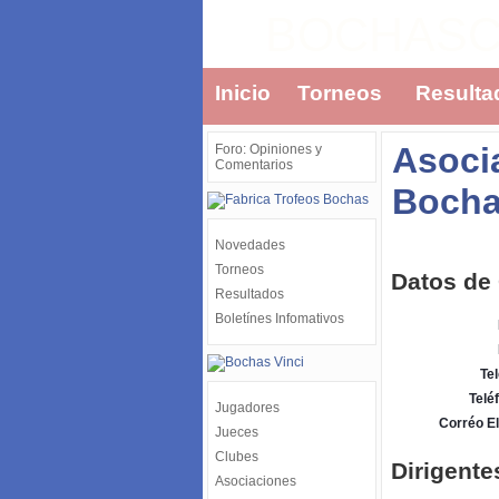
BOCHAS
Inicio
Torneos
Resulta
Asoci
Foro: Opiniones y
Comentarios
Boch
Novedades
Torneos
Datos de
Resultados
Boletínes Infomativos
Tel
Telé
Jugadores
Corréo El
Jueces
Clubes
Dirigente
Asociaciones