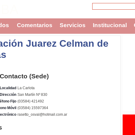
CBA
dos
Comentarios
Servicios
Institucional
ación Juarez Celman de
as
 Contacto (Sede)
Localidad
La Carlota
Dirección
San Martín Nº 830
éfono Fijo
(03584) 421492
fono Móvil
(03584) 15597364
ectrónico
rasetto_osval@hotmail.com.ar
s