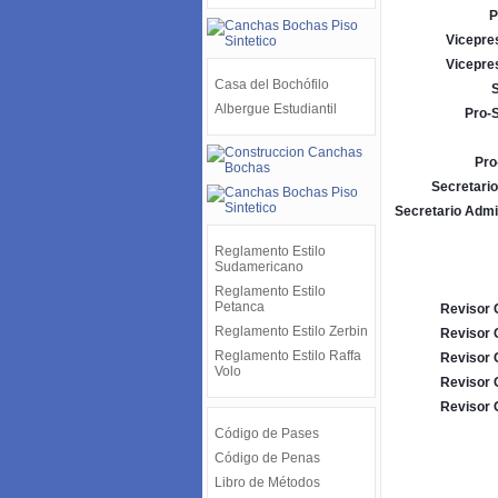
P
Vicepre
Vicepre
Casa del Bochófilo
S
Albergue Estudiantil
Pro-S
Pro
Secretario
Secretario Admi
Reglamento Estilo
Sudamericano
Reglamento Estilo
Petanca
Revisor 
Reglamento Estilo Zerbin
Revisor 
Reglamento Estilo Raffa
Revisor 
Volo
Revisor 
Revisor 
Código de Pases
Código de Penas
Libro de Métodos