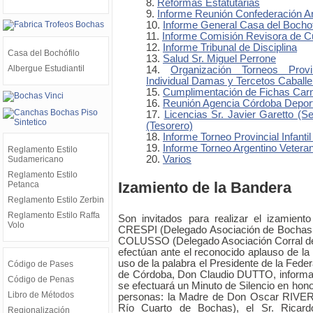
Reformas Estatutarias
Informe Reunión Confederación A
Informe General Casa del Bochof
Informe Comisión Revisora de C
Informe Tribunal de Disciplina
Casa del Bochófilo
Salud Sr. Miguel Perrone
Albergue Estudiantil
Organización Torneos Prov
Individual Damas y Tercetos Caballe
Cumplimentación de Fichas Carn
Reunión Agencia Córdoba Depor
Licencias Sr. Javier Garetto (Se
(Tesorero)
Informe Torneo Provincial Infantil 
Informe Torneo Argentino Veter
Reglamento Estilo
Varios
Sudamericano
Reglamento Estilo
Izamiento de la Bandera
Petanca
Reglamento Estilo Zerbin
Reglamento Estilo Raffa
Son invitados para realizar el izamient
Volo
CRESPI (Delegado Asociación de Bochas C
COLUSSO (Delegado Asociación Corral de
efectúan ante el reconocido aplauso de la
uso de la palabra el Presidente de la Fede
Código de Pases
de Córdoba, Don Claudio DUTTO, informa
Código de Penas
se efectuará un Minuto de Silencio en hono
Libro de Métodos
personas: la Madre de Don Oscar RIVERO
Río Cuarto de Bochas), el Sr. Rica
Regionalización