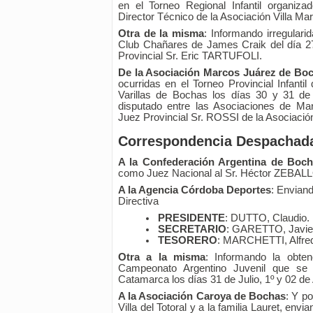
en el Torneo Regional Infantil organiza
Director Técnico de la Asociación Villa Ma
Otra de la misma
: Informando irregulari
Club Chañares de James Craik del día 27
Provincial Sr. Eric TARTUFOLI.
De la Asociación Marcos Juárez de Bo
ocurridas en el Torneo Provincial Infanti
Varillas de Bochas los días 30 y 31 de
disputado entre las Asociaciones de Ma
Juez Provincial Sr. ROSSI de la Asociació
Correspondencia Despachad
A la Confederación Argentina de Boc
como Juez Nacional al Sr. Héctor ZEBALLO
A la Agencia Córdoba Deportes
: Envian
Directiva
PRESIDENTE
: DUTTO, Claudio.
SECRETARIO
: GARETTO, Javie
TESORERO
: MARCHETTI, Alfre
Otra a la misma
: Informando la obte
Campeonato Argentino Juvenil que se d
Catamarca los días 31 de Julio, 1º y 02 de
A la Asociación Caroya de Bochas
: Y p
Villa del Totoral y a la familia Lauret, envi