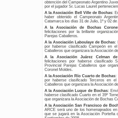
obtención del Campeonato Argentino Juven
por el jugador Sr. Lucas Lauret pertenecie
A la Asociación Bell Ville de Bochas
: E
haber obtenido el Campeonato Argentin
Catamarca los días 31 de Julio, 1º y 02 de
A la Asociación de Bochas Corone
felicitaciones por la brillante organizac
Parejas Caballeros.
A la Asociación Laboulaye de Bochas
:
por haberse clasificado Campeón en el 
Caballeros que organizara la Asociación 
A la Asociación Juárez Celman d
felicitaciones por haberse clasificad
Provincial Parejas Caballeros que orga
Coronel Moldes.
A la Asociación Río Cuarto de Bochas
:
por haberse clasificado Terceros en el
Caballeros que organizara la Asociación 
A la Asociación Luque de Bochas
: Env
haberse clasificado Cuarto en el 39º Torn
que organizara la Asociación de Bochas C
A la Asociación San Francisco de Boc
ARCE será uno de los homenajeados en el 
que se jugará en la Asociación Porteña