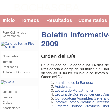
BOCHASCBA
Inicio
Torneos
Resultados
Comentarios
Boletín Informati
Foro: Opiniones y
Comentarios
2009
Orden del Día
Novedades
Torneos
En la ciudad de Córdoba a los 14 días d
Resultados
Presidencia a cargo de su titular, Sr. Cla
Boletínes Infomativos
siendo las 10.00 hs. en la que se llevará a 
Orden del Día:
Izamiento de la Bandera
Asistencia
Lectura del Acta Anterior
Jugadores
Lectura de Correspondencia y Aná
Jueces
Convocatoria Asamblea General Or
Informe Torneo Provincial Tercet
Clubes
Informe Torneo Provincial Indi
Asociaciones