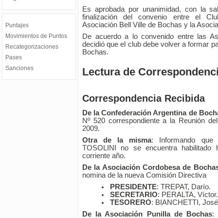
Es aprobada por unanimidad, con la sa
finalización del convenio entre el Clu
Asociación Bell Ville de Bochas y la Asoci
Puntajes
Movimientos de Puntos
De acuerdo a lo convenido entre las As
decidió que el club debe volver a formar par
Recategorizaciones
Bochas.
Pases
Sanciones
Lectura de Correspondenci
Correspondencia Recibida
De la Confederación Argentina de Boch
Nº 520 correspondiente a la Reunión de
2009.
Otra de la misma
: Informando que e
TOSOLINI no se encuentra habilitado 
corriente año.
De la Asociación Cordobesa de Bochas
nomina de la nueva Comisión Directiva
PRESIDENTE
: TREPAT, Darío.
SECRETARIO
: PERALTA, Víctor.
TESORERO
: BIANCHETTI, José
De la Asociación Punilla de Bochas
: