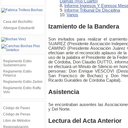
Damas (Río Cuarto)
Informe Ingresos Y Egresos Mese
Informe Tribunal De Disciplina
Varios
Casa del Bochófilo
Izamiento de la Bandera
Albergue Estudiantil
Son invitados para realizar el izamient
SUAREZ (Presidente Asociación Independ
CAMINO (Presidente Asociación Juárez 
efectúan ante el reconocido aplauso de la
uso de la palabra el Presidente de la Fede
Reglamento Estilo
de Córdoba, Don Claudio DUTTO, informa
Sudamericano
se efectuará un Minuto de Silencio en hono
personas: Don Enrique VESCOVI (Destac
Reglamento Estilo
Petanca
San Francisco de Bochas) y Don Hen
Ricardo Guiraldes de Córdoba Capital).
Reglamento Estilo Zerbin
Reglamento Estilo Raffa
Asistencia
Volo
Se encontraban ausentes las Asociaciones 
Código de Pases
y Del Norte.
Código de Penas
Lectura del Acta Anterior
Libro de Métodos
Regionalización