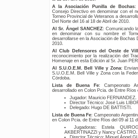
A la Asociación Punilla de Bochas
:
Consejo Directivo en denominar con el
Torneo Provincial de Veteranos a desarrol
Del Norte del 16 al 18 de Abril de 2010.
Al Sr. Ángel SANCHEZ
: Comunicando la
en denominar con su nombre el Torne
desarrollarse en la Asociación de Bochas D
2010.
Al Club Defensores del Oeste de Vil
reconocimiento por la realización del Tra
Homenaje en esta Edición al Sr. Juan P
Al S.U.O.E.M. Bell Ville y Zona
: Envia
S.U.O.E.M. Bell Ville y Zona con la Fede
Córdoba.
Lista de Buena Fe
: Campeonato Arge
desarrollado en Colon Pcia. de Entre Ríos d
Jugador: Mauricio FERNANDEZ.
Director Técnico: José Luis LIBO
Delegado: Hugo DE BATTISTI.
Lista de Buena Fe
: Campeonato Argentin
en Colon Pcia. de Entre Ríos del 09 al 11 d
Jugadoras: Estela QUIR
AKBERTINAZZI y Nancy CASTRO.
Director Técnico: Miguel Ángel