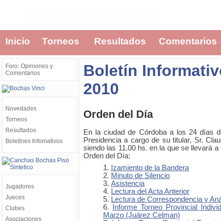
BOCHASCBA
Inicio
Torneos
Resultados
Comentarios
Boletín Informativ
Foro: Opiniones y
Comentarios
2010
Novedades
Orden del Día
Torneos
Resultados
En la ciudad de Córdoba a los 24 días d
Presidencia a cargo de su titular, Sr. Cla
Boletínes Infomativos
siendo las 11.00 hs. en la que se llevará a 
Orden del Día:
Izamiento de la Bandera
Minuto de Silencio
Asistencia
Jugadores
Lectura del Acta Anterior
Jueces
Lectura de Correspondencia y Aná
Informe Torneo Provincial Indiv
Clubes
Marzo (Juárez Celman)
Asociaciones