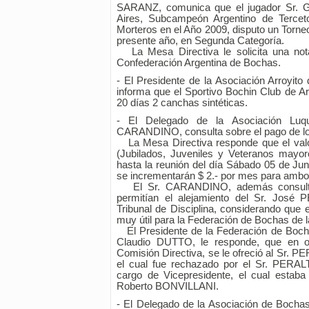
SARANZ, comunica que el jugador Sr. 
Aires, Subcampeón Argentino de Tercet
Morteros en el Año 2009, disputo un Torneo
presente año, en Segunda Categoría.
La Mesa Directiva le solicita una nota
Confederación Argentina de Bochas.
- El Presidente de la Asociación Arroyit
informa que el Sportivo Bochin Club de Ar
20 días 2 canchas sintéticas.
- El Delegado de la Asociación Lu
CARANDINO, consulta sobre el pago de lo
La Mesa Directiva responde que el valo
(Jubilados, Juveniles y Veteranos mayo
hasta la reunión del día Sábado 05 de Jun
se incrementarán $ 2.- por mes para ambo
El Sr. CARANDINO, además consulto 
permitían el alejamiento del Sr. José 
Tribunal de Disciplina, considerando que 
muy útil para la Federación de Bochas de 
El Presidente de la Federación de Boch
Claudio DUTTO, le responde, que en o
Comisión Directiva, se le ofreció al Sr. P
el cual fue rechazado por el Sr. PERAL
cargo de Vicepresidente, el cual estaba
Roberto BONVILLANI.
- El Delegado de la Asociación de Boch