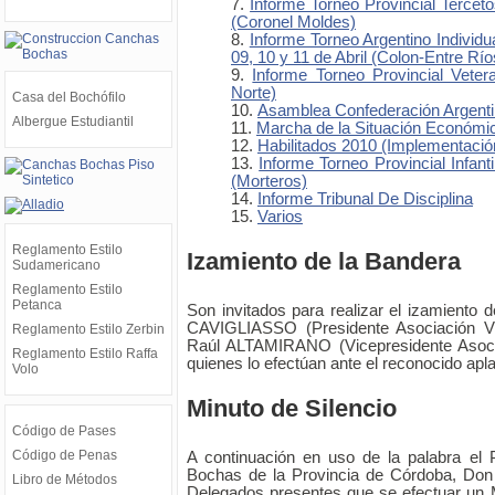
Informe Torneo Provincial Terce
(Coronel Moldes)
Informe Torneo Argentino Individ
09, 10 y 11 de Abril (Colon-Entre Río
Informe Torneo Provincial Veter
Norte)
Casa del Bochófilo
Asamblea Confederación Argent
Albergue Estudiantil
Marcha de la Situación Económi
Habilitados 2010 (Implementació
Informe Torneo Provincial Infant
(Morteros)
Informe Tribunal De Disciplina
Varios
Reglamento Estilo
Izamiento de la Bandera
Sudamericano
Reglamento Estilo
Petanca
Son invitados para realizar el izamiento 
CAVIGLIASSO (Presidente Asociación Vi
Reglamento Estilo Zerbin
Raúl ALTAMIRANO (Vicepresidente Asocia
Reglamento Estilo Raffa
quienes lo efectúan ante el reconocido apl
Volo
Minuto de Silencio
Código de Pases
Código de Penas
A continuación en uso de la palabra el 
Bochas de la Provincia de Córdoba, Don
Libro de Métodos
Delegados presentes que se efectuar un M