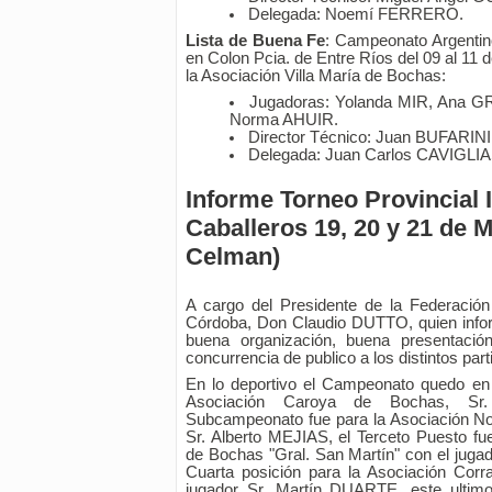
Delegada: Noemí FERRERO.
Lista de Buena Fe
: Campeonato Argentin
en Colon Pcia. de Entre Ríos del 09 al 11 
la Asociación Villa María de Bochas:
Jugadoras: Yolanda MIR, Ana 
Norma AHUIR.
Director Técnico: Juan BUFARINI
Delegada: Juan Carlos CAVIGLI
Informe Torneo Provincial 
Caballeros 19, 20 y 21 de 
Celman)
A cargo del Presidente de la Federació
Córdoba, Don Claudio DUTTO, quien info
buena organización, buena presentació
concurrencia de publico a los distintos part
En lo deportivo el Campeonato quedo en
Asociación Caroya de Bochas, Sr
Subcampeonato fue para la Asociación No
Sr. Alberto MEJIAS, el Terceto Puesto fu
de Bochas "Gral. San Martín" con el jug
Cuarta posición para la Asociación Cor
jugador Sr. Martín DUARTE, este ultim