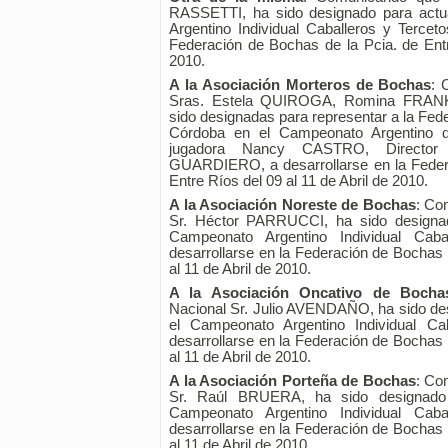
RASSETTI, ha sido designado para actu
Argentino Individual Caballeros y Tercet
Federación de Bochas de la Pcia. de Entr
2010.
A la Asociación Morteros de Bochas
: 
Sras. Estela QUIROGA, Romina FRANK
sido designadas para representar a la Fed
Córdoba en el Campeonato Argentino d
jugadora Nancy CASTRO, Director 
GUARDIERO, a desarrollarse en la Feder
Entre Ríos del 09 al 11 de Abril de 2010.
A la Asociación Noreste de Bochas
: Co
Sr. Héctor PARRUCCI, ha sido designad
Campeonato Argentino Individual Ca
desarrollarse en la Federación de Bochas 
al 11 de Abril de 2010.
A la Asociación Oncativo de Bocha
Nacional Sr. Julio AVENDAÑO, ha sido des
el Campeonato Argentino Individual C
desarrollarse en la Federación de Bochas 
al 11 de Abril de 2010.
A la Asociación Porteña de Bochas
: Co
Sr. Raúl BRUERA, ha sido designado
Campeonato Argentino Individual Ca
desarrollarse en la Federación de Bochas 
al 11 de Abril de 2010.