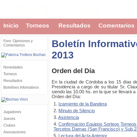
BOCHASCBA
Inicio
Torneos
Resultados
Comentarios
Boletín Informati
Foro: Opiniones y
Comentarios
2013
Novedades
Orden del Día
Torneos
Resultados
En la ciudad de Córdoba a los 15 días d
Presidencia a cargo de su titular Sr. Cla
Boletínes Infomativos
siendo las 10.00 hs. en la que se llevará a 
Orden del Día:
1.
Izamiento de la Bandera
2.
Minuto de Silencio
Jugadores
3.
Asistencia
Jueces
4.
Confirmación Equipos Sorteos Torneos P
Clubes
Tercetos Damas (San Francisco) y Sub 23 
Asociaciones
5.
Lectura del Acta Anterior