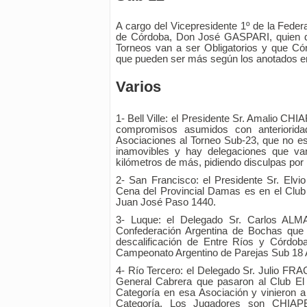
A cargo del Vicepresidente 1º de la Feder
de Córdoba, Don José GASPARI, quien di
Torneos van a ser Obligatorios y que Cór
que pueden ser más según los anotados 
Varios
1- Bell Ville: el Presidente Sr. Amalio CH
compromisos asumidos con anteriorid
Asociaciones al Torneo Sub-23, que no es
inamovibles y hay delegaciones que van
kilómetros de más, pidiendo disculpas por 
2- San Francisco: el Presidente Sr. Elv
Cena del Provincial Damas es en el Club V
Juan José Paso 1440.
3- Luque: el Delegado Sr. Carlos ALM
Confederación Argentina de Bochas que 
descalificación de Entre Ríos y Córdob
Campeonato Argentino de Parejas Sub 18 
4- Río Tercero: el Delegado Sr. Julio FRA
General Cabrera que pasaron al Club El
Categoría en esa Asociación y vinieron a
Categoría. Los Jugadores son CHIA