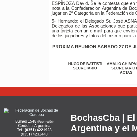
ESPINOZA David. Se le contesta que en f
nota a la Confederación Argentina de B
jugar en 2º Categoría en la Federación de
5- Hernando: el Delegado Sr. José ASNAL
Delegados de las Asociaciones que partici
una tarjeta con un e-mail para que envíen
de los jugadores y fotos del mismo para la 
PROXIMA REUNION SABADO 27 DE JULI
HUGO DE BATTISTI
AMALIO CHIARV
SECRETARIO
SECRETARIO 
ACTAS
BochasCba | El 
Bulnes 1548
(Pueyrredón)
Argentina y el
Córdoba, Argentina
Tel:
(0351) 4221928
(0351) 4231440