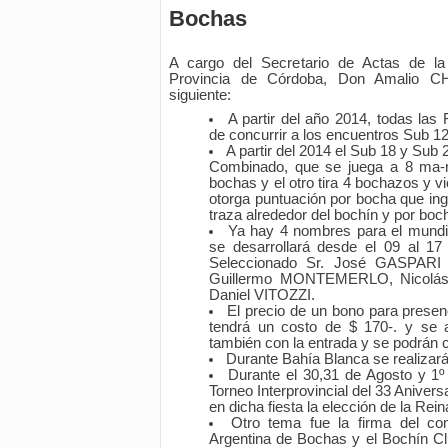
Bochas
A cargo del Secretario de Actas de l
Provincia de Córdoba, Don Amalio C
siguiente:
A partir del año 2014, todas las
de concurrir a los encuentros Sub 12
A partir del 2014 el Sub 18 y Sub
Combinado, que se juega a 8 ma-n
bochas y el otro tira 4 bochazos y v
otorga puntuación por bocha que ing
traza alrededor del bochín y por boc
Ya hay 4 nombres para el mundi
se desarrollará desde el 09 al 17
Seleccionado Sr. José GASPARI 
Guillermo MONTEMERLO, Nicolás
Daniel VITOZZI.
El precio de un bono para presen
tendrá un costo de $ 170-. y se 
también con la entrada y se podrán 
Durante Bahía Blanca se realizará
Durante el 30,31 de Agosto y 1º
Torneo Interprovincial del 33 Anivers
en dicha fiesta la elección de la Rei
Otro tema fue la firma del co
Argentina de Bochas y el Bochín Cl