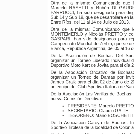
Otra de la misma: Comunicando que lo
Marcelo RASETTI y Rubén DI GAUDIO
PARRUCCI, ha sido designado para dirig
Sub 14 y Sub 18, que se desarrollara en l
Entre Ríos, del 11 al 14 de Julio de 2013.
Otra de la misma: Comunicando que los
MONTEMERLO y Nicolás PRETTO y como D
GASPARI, han sido designados para rep
Campeonato Mundial de Zerbin, que se des
Blanca, República Argentina, del 09 al 16
De la Asociación de Bochas Del Sur: S
organizar un Torneo Liberado Individual 
Deportivo Moto Kart de Jovita para el día 
De la Asociación Oncativo de Bochas: 
organizar un Torneo de Damas por invi
James Craik para el día 02 de Junio de 20
un equipo del Club Sportiva Italiana de San
De la Asociación Las Varillas de Bochas: 
nueva Comisión Directiva:
PRESIDENTE: Marcelo PRETTO
SECRETARIO: Claudio GAITE
TESORERO: Mario BOSCHETTI
De la Asociación Caroya de Bochas: Inf
Sportivo Tirolesa de la localidad de Colonia