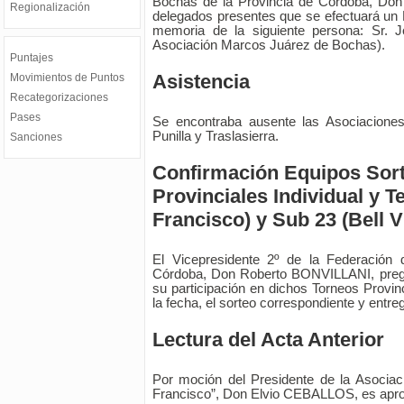
Bochas de la Provincia de Córdoba, Don
Regionalización
delegados presentes que se efectuará un M
memoria de la siguiente persona: Sr.
Asociación Marcos Juárez de Bochas).
Puntajes
Asistencia
Movimientos de Puntos
Recategorizaciones
Pases
Se encontraba ausente las Asociaciones
Punilla y Traslasierra.
Sanciones
Confirmación Equipos Sor
Provinciales Individual y 
Francisco) y Sub 23 (Bell Vi
El Vicepresidente 2º de la Federación
Córdoba, Don Roberto BONVILLANI, preg
su participación en dichos Torneos Provinc
la fecha, el sorteo correspondiente y entre
Lectura del Acta Anterior
Por moción del Presidente de la Asocia
Francisco”, Don Elvio CEBALLOS, es apro