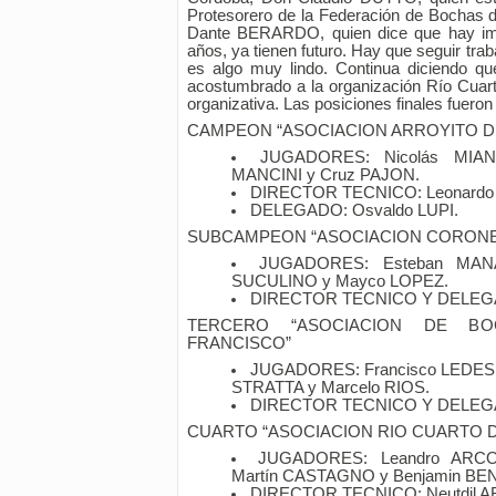
Protesorero de la Federación de Bochas d
Dante BERARDO, quien dice que hay imp
años, ya tienen futuro. Hay que seguir traba
es algo muy lindo. Continua diciendo 
acostumbrado a la organización Río Cuart
organizativa. Las posiciones finales fueron 
CAMPEON “ASOCIACION ARROYITO D
JUGADORES: Nicolás MIANI
MANCINI y Cruz PAJON.
DIRECTOR TECNICO: Leonardo
DELEGADO: Osvaldo LUPI.
SUBCAMPEON “ASOCIACION CORONE
JUGADORES: Esteban MANA,
SUCULINO y Mayco LOPEZ.
DIRECTOR TECNICO Y DELEGA
TERCERO “ASOCIACION DE B
FRANCISCO”
JUGADORES: Francisco LEDESM
STRATTA y Marcelo RIOS.
DIRECTOR TECNICO Y DELEGA
CUARTO “ASOCIACION RIO CUARTO 
JUGADORES: Leandro ARCO
Martín CASTAGNO y Benjamin BEN
DIRECTOR TECNICO: Neutdil 