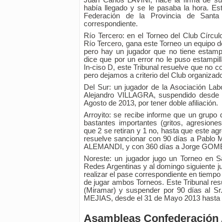
Juan Carlos LAVINI, hace la firma de s
había llegado y se le pasaba la hora. Est
Federación de la Provincia de Santa
correspondiente.
Río Tercero: en el Torneo del Club Círcul
Río Tercero, gana este Torneo un equipo del
pero hay un jugador que no tiene estampi
dice que por un error no le puso estampill
In-ciso D, este Tribunal resuelve que no c
pero dejamos a criterio del Club organizado
Del Sur: un jugador de la Asociación La
Alejandro VILLAGRA, suspendido desde
Agosto de 2013, por tener doble afiliación.
Arroyito: se recibe informe que un grupo 
bastantes importantes (gritos, agresiones
que 2 se retiran y 1 no, hasta que este agr
resuelve sancionar con 90 días a Pablo
ALEMANDI, y con 360 días a Jorge GOM
Noreste: un jugador jugo un Torneo en 
Redes Argentinas y al domingo siguiente ju
realizar el pase correspondiente en tiempo
de jugar ambos Torneos. Este Tribunal res
(Miramar) y suspender por 90 días al Sr
MEJIAS, desde el 31 de Mayo 2013 hasta e
Asambleas Confederación 