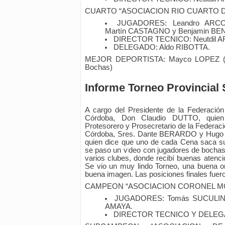
CUARTO “ASOCIACION RIO CUARTO 
JUGADORES: Leandro ARCO
Martín CASTAGNO y Benjamin BEN
DIRECTOR TECNICO: Neutdil 
DELEGADO: Aldo RIBOTTA.
MEJOR DEPORTISTA: Mayco LOPEZ (As
Bochas)
Informe Torneo Provincial
A cargo del Presidente de la Federació
Córdoba, Don Claudio DUTTO, quien
Protesorero y Prosecretario de la Federac
Córdoba, Sres. Dante BERARDO y Hugo 
quien dice que uno de cada Cena saca s
se paso un video con jugadores de bochas,
varios clubes, donde recibí buenas atenci
Se vio un muy lindo Torneo, una buena 
buena imagen. Las posiciones finales fuero
CAMPEON “ASOCIACION CORONEL M
JUGADORES: Tomás SUCULINO,
AMAYA.
DIRECTOR TECNICO Y DELEGA