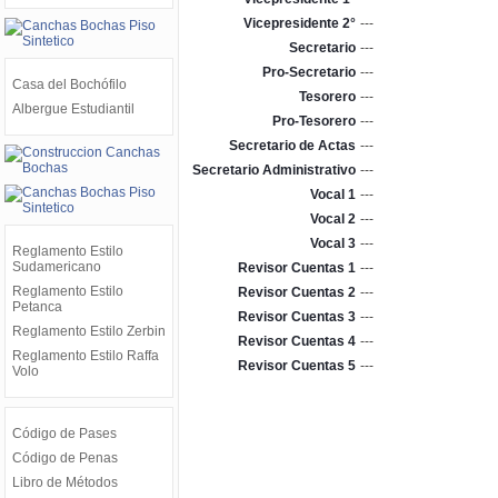
Vicepresidente 2°
---
Secretario
---
Pro-Secretario
---
Casa del Bochófilo
Tesorero
---
Albergue Estudiantil
Pro-Tesorero
---
Secretario de Actas
---
Secretario Administrativo
---
Vocal 1
---
Vocal 2
---
Vocal 3
---
Reglamento Estilo
Sudamericano
Revisor Cuentas 1
---
Reglamento Estilo
Revisor Cuentas 2
---
Petanca
Revisor Cuentas 3
---
Reglamento Estilo Zerbin
Revisor Cuentas 4
---
Reglamento Estilo Raffa
Revisor Cuentas 5
---
Volo
Código de Pases
Código de Penas
Libro de Métodos