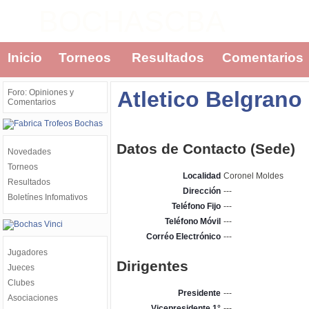
BOCHASCBA
Inicio
Torneos
Resultados
Comentarios
Atletico Belgrano
Foro: Opiniones y
Comentarios
Datos de Contacto (Sede)
Novedades
Torneos
Localidad
Coronel Moldes
Resultados
Dirección
---
Boletínes Infomativos
Teléfono Fijo
---
Teléfono Móvil
---
Corréo Electrónico
---
Jugadores
Dirigentes
Jueces
Clubes
Presidente
---
Asociaciones
Vicepresidente 1°
---