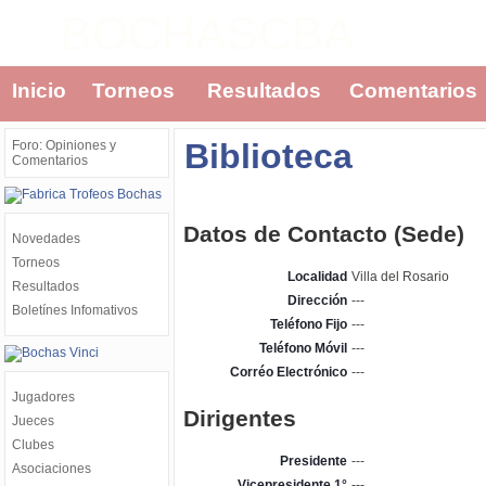
BOCHASCBA
Inicio
Torneos
Resultados
Comentarios
Biblioteca
Foro: Opiniones y
Comentarios
Datos de Contacto (Sede)
Novedades
Torneos
Localidad
Villa del Rosario
Resultados
Dirección
---
Boletínes Infomativos
Teléfono Fijo
---
Teléfono Móvil
---
Corréo Electrónico
---
Jugadores
Dirigentes
Jueces
Clubes
Presidente
---
Asociaciones
Vicepresidente 1°
---