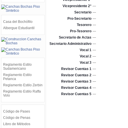
Vicepresidente 2°
---
Secretario
---
Pro-Secretario
---
Casa del Bochófilo
Tesorero
---
Albergue Estudiantil
Pro-Tesorero
---
Secretario de Actas
---
Secretario Administrativo
---
Vocal 1
---
Vocal 2
---
Vocal 3
---
Reglamento Estilo
Sudamericano
Revisor Cuentas 1
---
Reglamento Estilo
Revisor Cuentas 2
---
Petanca
Revisor Cuentas 3
---
Reglamento Estilo Zerbin
Revisor Cuentas 4
---
Reglamento Estilo Raffa
Revisor Cuentas 5
---
Volo
Código de Pases
Código de Penas
Libro de Métodos