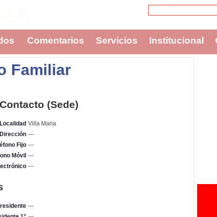
CBA
dos
Comentarios
Servicios
Institucional
o Familiar
 Contacto (Sede)
Localidad
Villa Maria
Dirección
---
éfono Fijo
---
fono Móvil
---
ectrónico
---
s
residente
---
sidente 1°
---