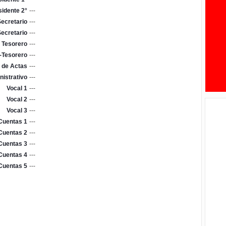
sidente 2°
---
ecretario
---
ecretario
---
Tesorero
---
-Tesorero
---
 de Actas
---
nistrativo
---
Vocal 1
---
Vocal 2
---
Vocal 3
---
Cuentas 1
---
Cuentas 2
---
Cuentas 3
---
Cuentas 4
---
Cuentas 5
---