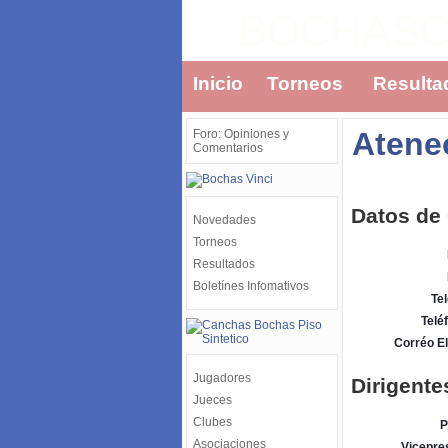
BOCHAS
Inicio
Torneos
Resulta
Atene
Foro: Opiniones y
Comentarios
Datos de
Novedades
Torneos
Resultados
Boletínes Infomativos
Tel
Telé
Corréo El
Jugadores
Dirigente
Jueces
Clubes
P
Asociaciones
Vicepre