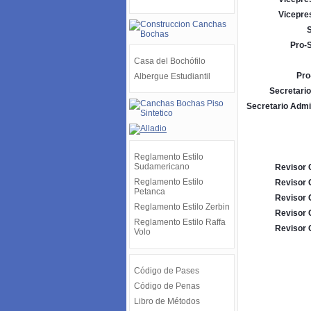
Vicepre
S
Pro-S
Casa del Bochófilo
Pro
Albergue Estudiantil
Secretario
Secretario Admi
Reglamento Estilo
Sudamericano
Revisor 
Reglamento Estilo
Revisor 
Petanca
Revisor 
Reglamento Estilo Zerbin
Revisor 
Reglamento Estilo Raffa
Revisor 
Volo
Código de Pases
Código de Penas
Libro de Métodos