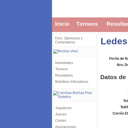
BOCHAS
Inicio
Torneos
Resulta
Ledes
Foro: Opiniones y
Comentarios
Fecha de N
Novedades
Nro. 
Torneos
Resultados
Datos de
Boletínes Infomativos
Tel
Telé
Jugadores
Corréo El
Jueces
Clubes
Asociaciones