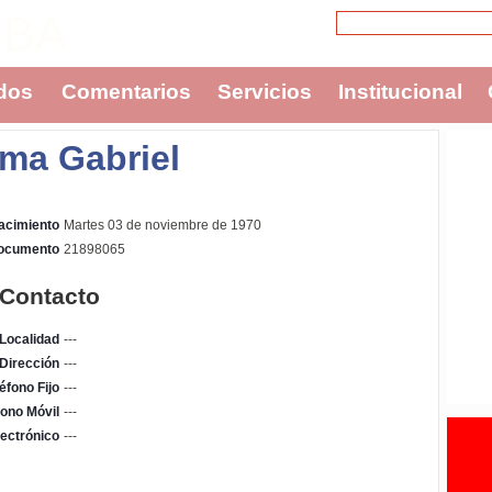
CBA
dos
Comentarios
Servicios
Institucional
ma Gabriel
acimiento
Martes 03 de noviembre de 1970
Documento
21898065
 Contacto
Localidad
---
Dirección
---
éfono Fijo
---
fono Móvil
---
ectrónico
---