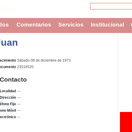
CBA
dos
Comentarios
Servicios
Institucional
Juan
acimiento
Sábado 08 de diciembre de 1973
Documento
23516520
 Contacto
Localidad
---
Dirección
---
éfono Fijo
---
fono Móvil
---
ectrónico
---