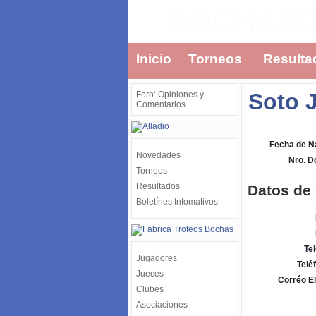
BOCHAS
Inicio
Torneos
Resulta
Soto 
Foro: Opiniones y
Comentarios
Fecha de N
Novedades
Nro. 
Torneos
Resultados
Datos de
Boletínes Infomativos
Tel
Jugadores
Telé
Jueces
Corréo El
Clubes
Asociaciones