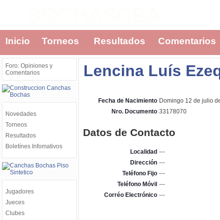
BOCHASCBA
Inicio
Torneos
Resultados
Comentarios
Lencina Luís Ezeq
Foro: Opiniones y
Comentarios
Fecha de Nacimiento
Domingo 12 de julio d
Nro. Documento
33178070
Novedades
Torneos
Datos de Contacto
Resultados
Boletínes Infomativos
Localidad
---
Dirección
---
Teléfono Fijo
---
Teléfono Móvil
---
Jugadores
Corréo Electrónico
---
Jueces
Clubes