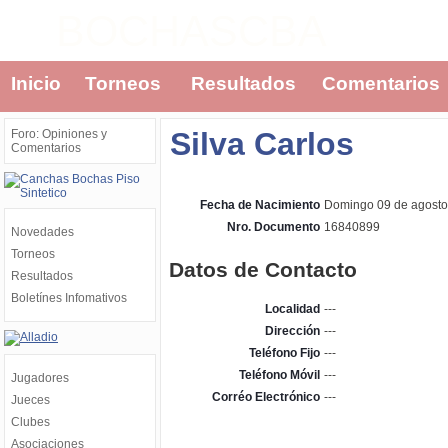
BOCHASCBA
Inicio
Torneos
Resultados
Comentarios
Silva Carlos
Foro: Opiniones y
Comentarios
Fecha de Nacimiento
Domingo 09 de agosto
Nro. Documento
16840899
Novedades
Torneos
Datos de Contacto
Resultados
Boletínes Infomativos
Localidad
---
Dirección
---
Teléfono Fijo
---
Teléfono Móvil
---
Jugadores
Corréo Electrónico
---
Jueces
Clubes
Asociaciones