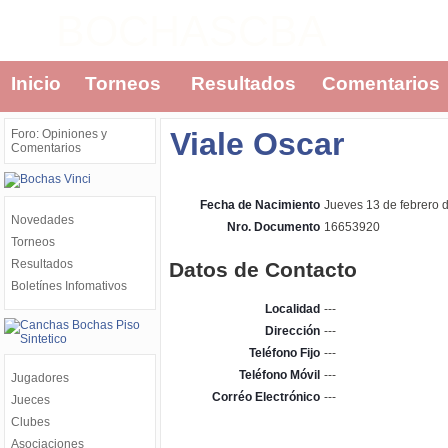
BOCHASCBA
Inicio
Torneos
Resultados
Comentarios
Viale Oscar
Foro: Opiniones y
Comentarios
Fecha de Nacimiento
Jueves 13 de febrero 
Novedades
Nro. Documento
16653920
Torneos
Resultados
Datos de Contacto
Boletínes Infomativos
Localidad
---
Dirección
---
Teléfono Fijo
---
Teléfono Móvil
---
Jugadores
Corréo Electrónico
---
Jueces
Clubes
Asociaciones