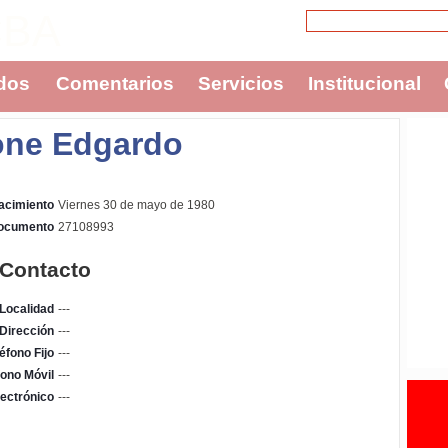
CBA
dos
Comentarios
Servicios
Institucional
one Edgardo
acimiento
Viernes 30 de mayo de 1980
Documento
27108993
 Contacto
Localidad
---
Dirección
---
éfono Fijo
---
fono Móvil
---
ectrónico
---