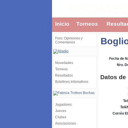
BOCHAS
Inicio
Torneos
Resulta
Bogli
Foro: Opiniones y
Comentarios
Fecha de N
Novedades
Nro. 
Torneos
Resultados
Datos de
Boletínes Infomativos
Tel
Jugadores
Telé
Jueces
Corréo El
Clubes
Asociaciones