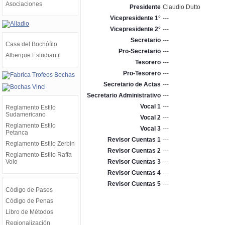
Asociaciones
Presidente
Claudio Dutto
Vicepresidente 1°
---
Vicepresidente 2°
---
Secretario
---
Casa del Bochófilo
Pro-Secretario
---
Albergue Estudiantil
Tesorero
---
Pro-Tesorero
---
Secretario de Actas
---
Secretario Administrativo
---
Vocal 1
---
Reglamento Estilo
Sudamericano
Vocal 2
---
Reglamento Estilo
Vocal 3
---
Petanca
Revisor Cuentas 1
---
Reglamento Estilo Zerbin
Revisor Cuentas 2
---
Reglamento Estilo Raffa
Volo
Revisor Cuentas 3
---
Revisor Cuentas 4
---
Revisor Cuentas 5
---
Código de Pases
Código de Penas
Libro de Métodos
Regionalización