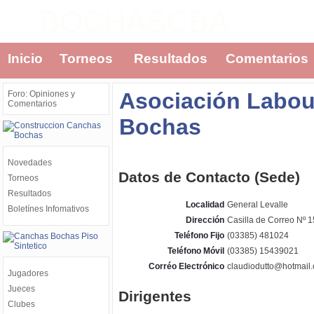
BOCHASCBA
Inicio
Torneos
Resultados
Comentarios
Asociación Labou
Foro: Opiniones y
Comentarios
Bochas
Novedades
Datos de Contacto (Sede)
Torneos
Resultados
Localidad
General Levalle
Boletínes Infomativos
Dirección
Casilla de Correo Nº 1
Teléfono Fijo
(03385) 481024
Teléfono Móvil
(03385) 15439021
Corréo Electrónico
claudiodutto@hotmail
Jugadores
Jueces
Dirigentes
Clubes