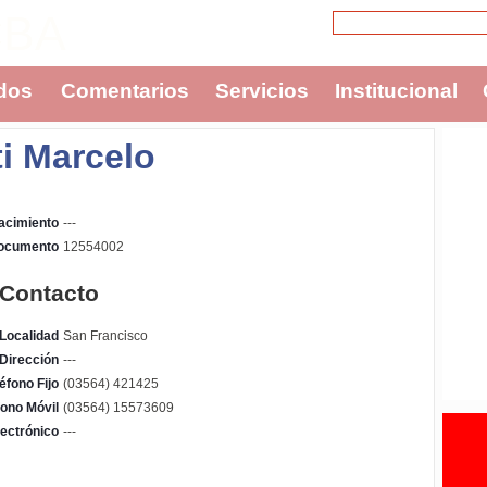
CBA
dos
Comentarios
Servicios
Institucional
i Marcelo
acimiento
---
Documento
12554002
 Contacto
Localidad
San Francisco
Dirección
---
éfono Fijo
(03564) 421425
fono Móvil
(03564) 15573609
ectrónico
---