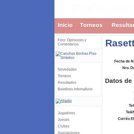
BOCHAS
Inicio
Torneos
Resulta
Rasett
Foro: Opiniones y
Comentarios
Fecha de N
Nro. 
Novedades
Torneos
Datos de
Resultados
Boletínes Infomativos
Tel
Telé
Jugadores
Corréo El
Jueces
Clubes
Asociaciones