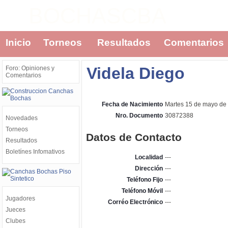
BOCHASCBA
Inicio
Torneos
Resultados
Comentarios
Videla Diego
Foro: Opiniones y
Comentarios
Fecha de Nacimiento
Martes 15 de mayo de
Nro. Documento
30872388
Novedades
Torneos
Datos de Contacto
Resultados
Boletínes Infomativos
Localidad
---
Dirección
---
Teléfono Fijo
---
Teléfono Móvil
---
Jugadores
Corréo Electrónico
---
Jueces
Clubes