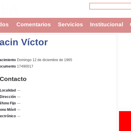
CBA
dos
Comentarios
Servicios
Institucional
acin Víctor
acimiento
Domingo 12 de diciembre de 1965
Documento
17490017
 Contacto
Localidad
---
Dirección
---
éfono Fijo
---
fono Móvil
---
ectrónico
---