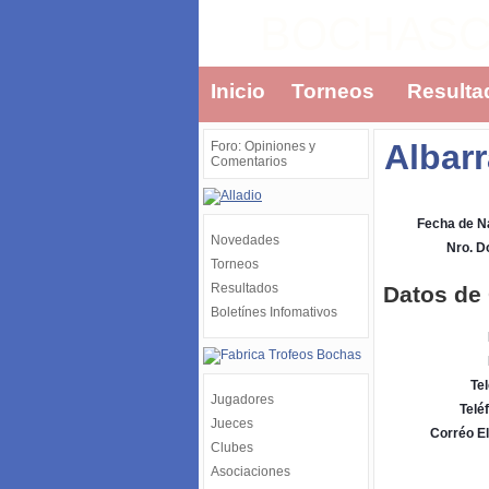
BOCHAS
Inicio
Torneos
Resulta
Albarr
Foro: Opiniones y
Comentarios
Fecha de N
Novedades
Nro. 
Torneos
Resultados
Datos de
Boletínes Infomativos
Tel
Jugadores
Telé
Jueces
Corréo El
Clubes
Asociaciones