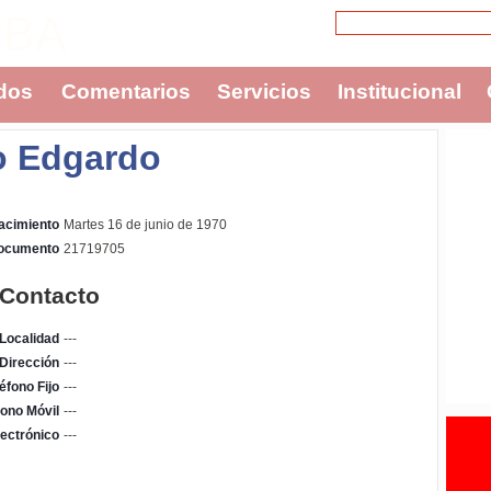
CBA
dos
Comentarios
Servicios
Institucional
o Edgardo
acimiento
Martes 16 de junio de 1970
Documento
21719705
 Contacto
Localidad
---
Dirección
---
éfono Fijo
---
fono Móvil
---
ectrónico
---