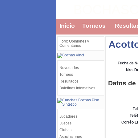
BOCHAS
Inicio
Torneos
Resulta
Acott
Foro: Opiniones y
Comentarios
Fecha de N
Novedades
Nro. 
Torneos
Resultados
Datos de
Boletínes Infomativos
Tel
Telé
Jugadores
Corréo El
Jueces
Clubes
Asociaciones