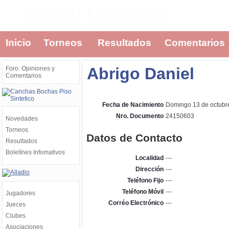
BOCHASCBA
Inicio
Torneos
Resultados
Comentarios
Abrigo Daniel
Foro: Opiniones y
Comentarios
Fecha de Nacimiento
Domingo 13 de octubr
Nro. Documento
24150603
Novedades
Torneos
Datos de Contacto
Resultados
Boletínes Infomativos
Localidad
---
Dirección
---
Teléfono Fijo
---
Teléfono Móvil
---
Jugadores
Corréo Electrónico
---
Jueces
Clubes
Asociaciones