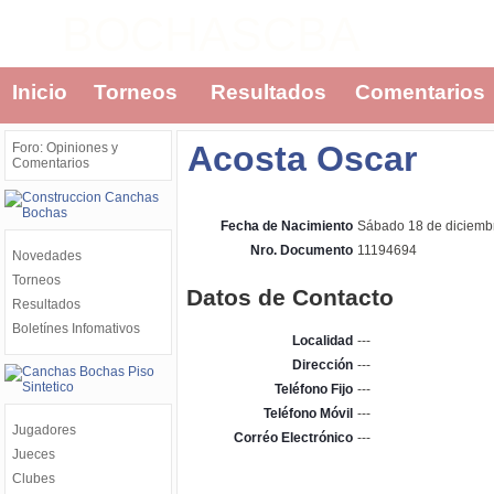
BOCHASCBA
Inicio
Torneos
Resultados
Comentarios
Acosta Oscar
Foro: Opiniones y
Comentarios
Fecha de Nacimiento
Sábado 18 de diciemb
Nro. Documento
11194694
Novedades
Torneos
Datos de Contacto
Resultados
Boletínes Infomativos
Localidad
---
Dirección
---
Teléfono Fijo
---
Teléfono Móvil
---
Jugadores
Corréo Electrónico
---
Jueces
Clubes