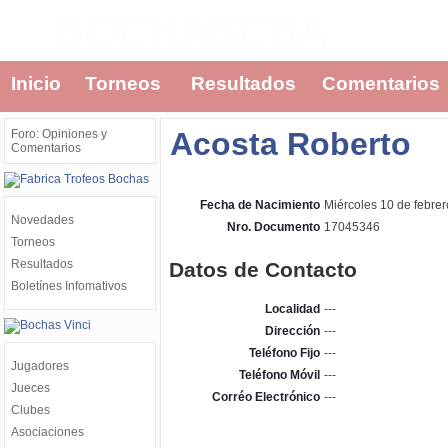
BOCHASCBA
Inicio
Torneos
Resultados
Comentarios
Acosta Roberto
Foro: Opiniones y
Comentarios
Fecha de Nacimiento
Miércoles 10 de febre
Novedades
Nro. Documento
17045346
Torneos
Resultados
Datos de Contacto
Boletínes Infomativos
Localidad
---
Dirección
---
Teléfono Fijo
---
Jugadores
Teléfono Móvil
---
Jueces
Corréo Electrónico
---
Clubes
Asociaciones