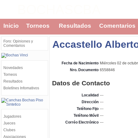
BOCHASCBA
Inicio
Torneos
Resultados
Comentarios
Accastello Albert
Foro: Opiniones y
Comentarios
Fecha de Nacimiento
Miércoles 02 de octub
Novedades
Nro. Documento
6558846
Torneos
Resultados
Datos de Contacto
Boletínes Infomativos
Localidad
---
Dirección
---
Teléfono Fijo
---
Teléfono Móvil
---
Jugadores
Corréo Electrónico
---
Jueces
Clubes
Asociaciones