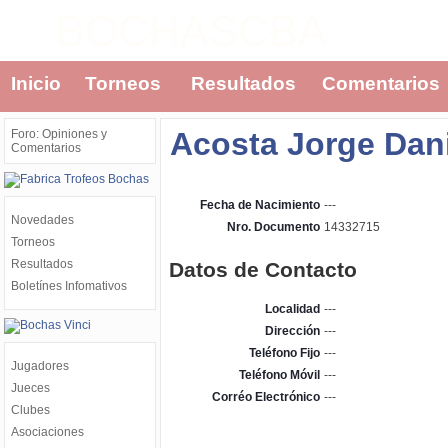
BOCHASCBA
Inicio
Torneos
Resultados
Comentarios
Acosta Jorge Dan
Foro: Opiniones y
Comentarios
Fecha de Nacimiento
---
Novedades
Nro. Documento
14332715
Torneos
Resultados
Datos de Contacto
Boletínes Infomativos
Localidad
---
Dirección
---
Teléfono Fijo
---
Jugadores
Teléfono Móvil
---
Jueces
Corréo Electrónico
---
Clubes
Asociaciones