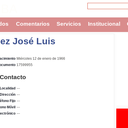
CBA
dos
Comentarios
Servicios
Institucional
nez José Luis
acimiento
Miércoles 12 de enero de 1966
Documento
17599955
 Contacto
Localidad
---
Dirección
---
éfono Fijo
---
fono Móvil
---
ectrónico
---