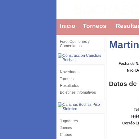
BOCHAS
Inicio
Torneos
Resulta
Marti
Foro: Opiniones y
Comentarios
Fecha de N
Nro. 
Novedades
Torneos
Datos de
Resultados
Boletínes Infomativos
Tel
Telé
Jugadores
Corréo El
Jueces
Clubes