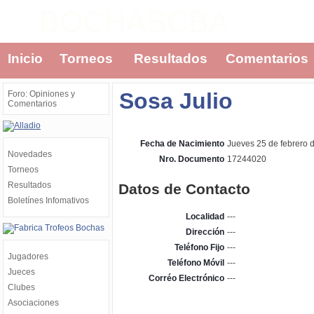
BOCHASCBA
Inicio
Torneos
Resultados
Comentarios
Sosa Julio
Foro: Opiniones y
Comentarios
Fecha de Nacimiento
Jueves 25 de febrero 
Novedades
Nro. Documento
17244020
Torneos
Resultados
Datos de Contacto
Boletínes Infomativos
Localidad
---
Dirección
---
Teléfono Fijo
---
Jugadores
Teléfono Móvil
---
Jueces
Corréo Electrónico
---
Clubes
Asociaciones