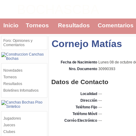
BOCHASCBA
Inicio
Torneos
Resultados
Comentarios
Cornejo Matías
Foro: Opiniones y
Comentarios
Fecha de Nacimiento
Lunes 08 de octubre 
Nro. Documento
30990393
Novedades
Torneos
Datos de Contacto
Resultados
Boletínes Infomativos
Localidad
---
Dirección
---
Teléfono Fijo
---
Teléfono Móvil
---
Jugadores
Corréo Electrónico
---
Jueces
Clubes