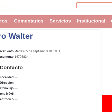
CBA
dos
Comentarios
Servicios
Institucional
o Walter
acimiento
Martes 05 de septiembre de 1961
Documento
14706834
 Contacto
Localidad
---
Dirección
---
éfono Fijo
---
fono Móvil
---
ectrónico
---