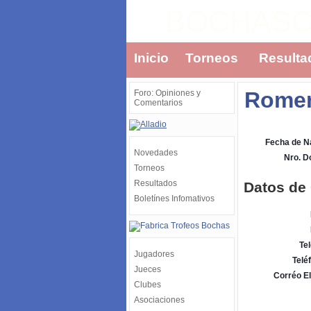
BOCHAS
Inicio
Torneos
Resulta
Romer
Foro: Opiniones y
Comentarios
Fecha de N
Novedades
Nro. 
Torneos
Resultados
Datos de
Boletínes Infomativos
Tel
Jugadores
Telé
Jueces
Corréo El
Clubes
Asociaciones