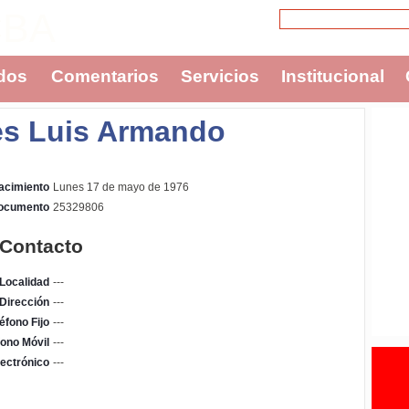
CBA
dos
Comentarios
Servicios
Institucional
es Luis Armando
acimiento
Lunes 17 de mayo de 1976
Documento
25329806
 Contacto
Localidad
---
Dirección
---
éfono Fijo
---
fono Móvil
---
ectrónico
---