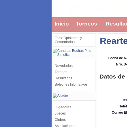
BOCHAS
Inicio
Torneos
Resulta
Reart
Foro: Opiniones y
Comentarios
Fecha de N
Nro. 
Novedades
Torneos
Datos de
Resultados
Boletínes Infomativos
Tel
Telé
Jugadores
Corréo El
Jueces
Clubes
Asociaciones