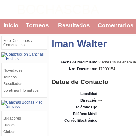
BOCHASCBA
Inicio
Torneos
Resultados
Comentarios
Iman Walter
Foro: Opiniones y
Comentarios
Fecha de Nacimiento
Viernes 29 de enero d
Nro. Documento
17009154
Novedades
Torneos
Datos de Contacto
Resultados
Boletínes Infomativos
Localidad
---
Dirección
---
Teléfono Fijo
---
Teléfono Móvil
---
Jugadores
Corréo Electrónico
---
Jueces
Clubes