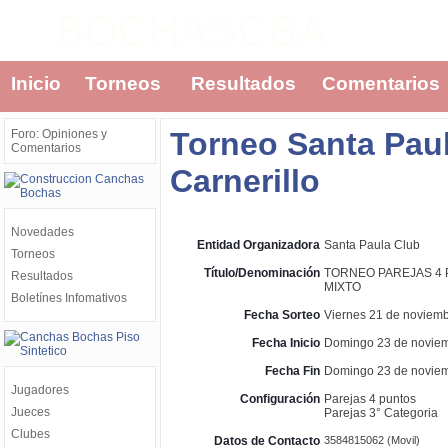
BOCHASCBA
Inicio
Torneos
Resultados
Comentarios
Torneo Santa Pau
Foro: Opiniones y
Comentarios
Carnerillo
Novedades
Entidad Organizadora
Santa Paula Club
Torneos
Título/Denominación
TORNEO PAREJAS 4 
Resultados
MIXTO
Boletínes Infomativos
Fecha Sorteo
Viernes 21 de noviemb
Fecha Inicio
Domingo 23 de noviem
Fecha Fin
Domingo 23 de noviem
Jugadores
Configuración
Parejas 4 puntos
Jueces
Parejas 3° Categoria
Clubes
Datos de Contacto
3584815062 (Movil)