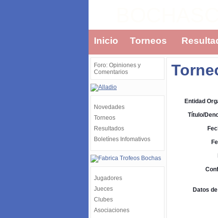
BOCHAS
Inicio
Torneos
Resulta
Torneo
Foro: Opiniones y
Comentarios
Entidad Org
Novedades
Título/Den
Torneos
Resultados
Fec
Boletínes Infomativos
Fe
Conf
Jugadores
Jueces
Datos de
Clubes
Asociaciones