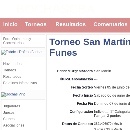
BOCHASCBA
Inicio
Torneos
Resultados
Comentarios
Torneo San Martí
Foro: Opiniones y
Comentarios
Funes
Novedades
Torneos
Entidad Organizadora
San Martín
Resultados
Título/Denominación
---
Boletínes Infomativos
Fecha Sorteo
Viernes 05 de junio de
Fecha Inicio
Sábado 06 de junio de
Fecha Fin
Domingo 07 de junio d
Jugadores
Configuración
Individual 1° Categori
Jueces
Parejas 3 puntos
Clubes
Datos de Contacto
3521406970 (Movil)
Asociaciones
3521430998 (Movil)