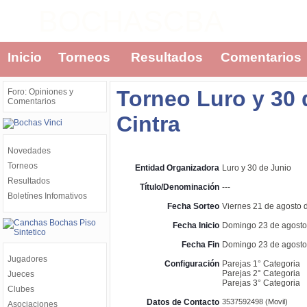
BOCHASCBA
Inicio
Torneos
Resultados
Comentarios
Torneo Luro y 30 
Foro: Opiniones y
Comentarios
Cintra
Novedades
Torneos
Entidad Organizadora
Luro y 30 de Junio
Resultados
Título/Denominación
---
Boletínes Infomativos
Fecha Sorteo
Viernes 21 de agosto 
Fecha Inicio
Domingo 23 de agosto 
Fecha Fin
Domingo 23 de agosto 
Jugadores
Configuración
Parejas 1° Categoria
Parejas 2° Categoria
Jueces
Parejas 3° Categoria
Clubes
Datos de Contacto
3537592498 (Movil)
Asociaciones