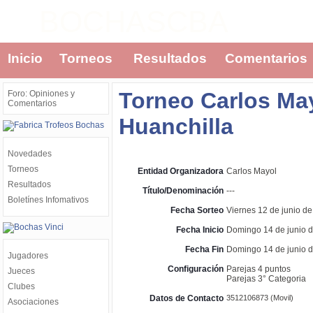
BOCHASCBA
Inicio
Torneos
Resultados
Comentarios
Torneo Carlos Ma
Foro: Opiniones y
Comentarios
Huanchilla
Novedades
Torneos
Entidad Organizadora
Carlos Mayol
Resultados
Título/Denominación
---
Boletínes Infomativos
Fecha Sorteo
Viernes 12 de junio de
Fecha Inicio
Domingo 14 de junio d
Fecha Fin
Domingo 14 de junio d
Jugadores
Configuración
Parejas 4 puntos
Jueces
Parejas 3° Categoria
Clubes
Datos de Contacto
3512106873 (Movil)
Asociaciones