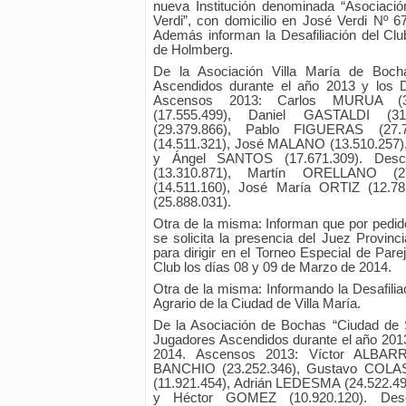
nueva Institución denominada “Asociaci
Verdi”, con domicilio en José Verdi Nº 6
Además informan la Desafiliación del Clu
de Holmberg.
De la Asociación Villa María de Boch
Ascendidos durante el año 2013 y los 
Ascensos 2013: Carlos MURUA (3
(17.555.499), Daniel GASTALDI (3
(29.379.866), Pablo FIGUERAS (27.
(14.511.321), José MALANO (13.510.257)
y Ángel SANTOS (17.671.309). Des
(13.310.871), Martín ORELLANO (27
(14.511.160), José María ORTIZ (12.
(25.888.031).
Otra de la misma: Informan que por pedid
se solicita la presencia del Juez Prov
para dirigir en el Torneo Especial de Par
Club los días 08 y 09 de Marzo de 2014.
Otra de la misma: Informando la Desafilia
Agrario de la Ciudad de Villa María.
De la Asociación de Bochas “Ciudad de 
Jugadores Ascendidos durante el año 2013
2014. Ascensos 2013: Víctor ALBARR
BANCHIO (23.252.346), Gustavo COLA
(11.921.454), Adrián LEDESMA (24.522.4
y Héctor GOMEZ (10.920.120). De