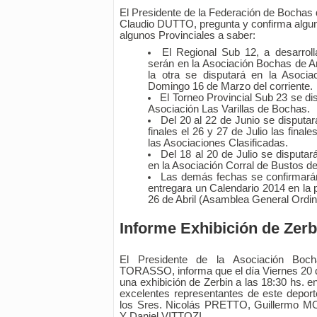
El Presidente de la Federación de Bochas 
Claudio DUTTO, pregunta y confirma alguna
algunos Provinciales a saber:
El Regional Sub 12, a desarrol
serán en la Asociación Bochas de A
la otra se disputará en la Asoci
Domingo 16 de Marzo del corriente.
El Torneo Provincial Sub 23 se disp
Asociación Las Varillas de Bochas.
Del 20 al 22 de Junio se disputa
finales el 26 y 27 de Julio las fina
las Asociaciones Clasificadas.
Del 18 al 20 de Julio se disputar
en la Asociación Corral de Bustos d
Las demás fechas se confirmarán
entregara un Calendario 2014 en la
26 de Abril (Asamblea General Ordina
Informe Exhibición de Zerb
El Presidente de la Asociación Boc
TORASSO, informa que el día Viernes 20 d
una exhibición de Zerbin a las 18:30 hs. en 
excelentes representantes de este deport
los Sres. Nicolás PRETTO, Guillermo 
Y Daniel VITTOZI.