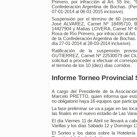
Primero, por infracción al Art. 55 Inc.
Confederación Argentina de Bochas. (Pe
07-01-2014 al 06-01-2015 inclusive).
Suspensión por el término de 60 (sesen
José ALVAREZ, Carnet Nº 18495710, Ba
14427904 y Matías LOVERA, Carnet Nº 41
Rosa de Río Primero, por infracción al Art
de la Confederación Argentina de Bochas.
día 27-01-2014 al 28-03-2014 inclusive).
Ratificación de la suspensión prov
GUTIERREZ, Carnet Nº 22530079 del Club
solicitud a proceder a efectuar el corresp
el término de los 10 (diez) días corridos.
Informe Torneo Provincial S
A cargo del Presidente de la Asociació
Marcelo PRETTO, quien informa que esta
no obligatorio haya 16 equipos que particip
La fase preliminar se va a jugar en las loca
las finales en el nuevo estadio de Las Vara
El día Viernes 11 de Abril se llevará a c
Varillas y los días Sábado 12 y Domingo 13 
El Sorteo y los datos sobre la Hotelería 