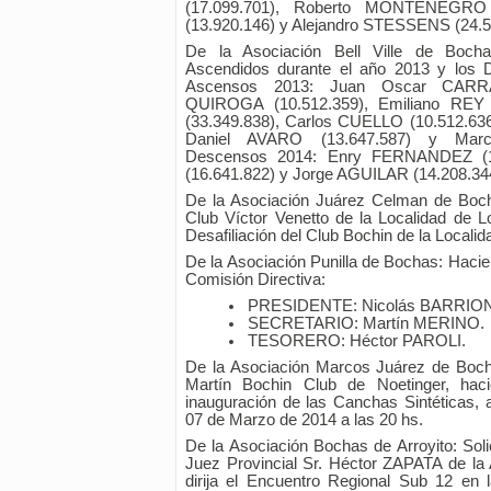
(17.099.701), Roberto MONTENEGRO 
(13.920.146) y Alejandro STESSENS (24.5
De la Asociación Bell Ville de Bocha
Ascendidos durante el año 2013 y los 
Ascensos 2013: Juan Oscar CARRAS
QUIROGA (10.512.359), Emiliano REY
(33.349.838), Carlos CUELLO (10.512.636
Daniel AVARO (13.647.587) y Marc
Descensos 2014: Enry FERNANDEZ (1
(16.641.822) y Jorge AGUILAR (14.208.34
De la Asociación Juárez Celman de Bochas
Club Víctor Venetto de la Localidad de 
Desafiliación del Club Bochin de la Locali
De la Asociación Punilla de Bochas: Hacie
Comisión Directiva:
PRESIDENTE: Nicolás BARRIO
SECRETARIO: Martín MERINO.
TESORERO: Héctor PAROLI.
De la Asociación Marcos Juárez de Boch
Martín Bochin Club de Noetinger, hacie
inauguración de las Canchas Sintéticas, a
07 de Marzo de 2014 a las 20 hs.
De la Asociación Bochas de Arroyito: Soli
Juez Provincial Sr. Héctor ZAPATA de la
dirija el Encuentro Regional Sub 12 en l