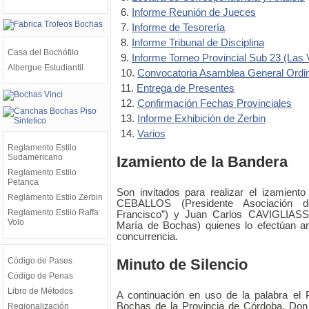
6.
Informe Reunión de Jueces
7.
Informe de Tesorería
8.
Informe Tribunal de Disciplina
Casa del Bochófilo
9.
Informe Torneo Provincial Sub 23 (Las V
Albergue Estudiantil
10.
Convocatoria Asamblea General Ordin
11.
Entrega de Presentes
12.
Confirmación Fechas Provinciales
13.
Informe Exhibición de Zerbin
14.
Varios
Reglamento Estilo
Sudamericano
Izamiento de la Bandera
Reglamento Estilo
Petanca
Son invitados para realizar el izamiento
Reglamento Estilo Zerbin
CEBALLOS (Presidente Asociación 
Reglamento Estilo Raffa
Francisco”) y Juan Carlos CAVIGLIASSO
Volo
María de Bochas) quienes lo efectúan an
concurrencia.
Código de Pases
Minuto de Silencio
Código de Penas
Libro de Métodos
A continuación en uso de la palabra el 
Bochas de la Provincia de Córdoba, Don
Regionalización